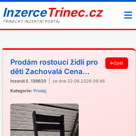
Inzerce
Trinec.cz
TŘINECKÝ INZERTNÍ PORTÁL
Prodám rostoucí židli pro
Zpět
děti Zachovalá Cena...
Inzerát č. 139620
| ze dne 22.06.2026 09:46
Kategorie:
Prodej