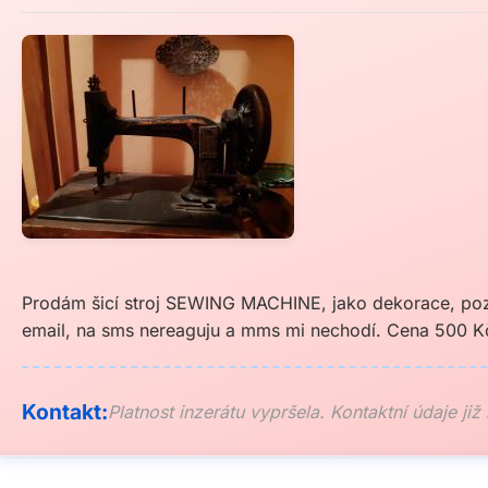
Prodám šicí stroj SEWING MACHINE, jako dekorace, pozů
email, na sms nereaguju a mms mi nechodí. Cena 500 K
Kontakt:
Platnost inzerátu vypršela. Kontaktní údaje již