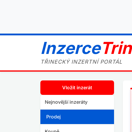
Inzerce
Tri
TŘINECKÝ INZERTNÍ PORTÁL
Vložit inzerát
Nejnovější inzeráty
Prodej
Koupě