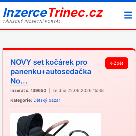
Inzerce
Trinec.cz
TŘINECKÝ INZERTNÍ PORTÁL
NOVY set kočárek pro
Zpět
panenku+autosedačka
No...
Inzerát č. 139650
| ze dne 22.06.2026 15:38
Kategorie:
Dětský bazar