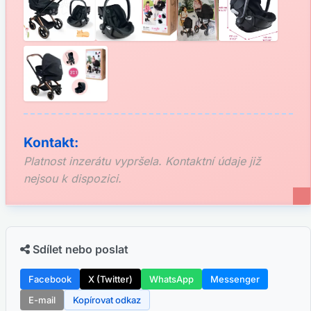
Kontakt:
Platnost inzerátu vypršela. Kontaktní údaje již
nejsou k dispozici.
Sdílet nebo poslat
Facebook
X (Twitter)
WhatsApp
Messenger
E-mail
Kopírovat odkaz