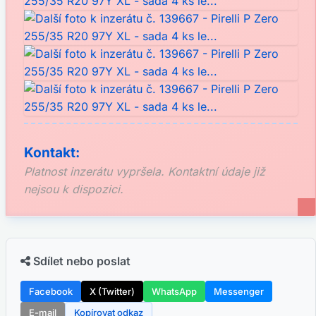
Kontakt:
Platnost inzerátu vypršela. Kontaktní údaje již
nejsou k dispozici.
Sdílet nebo poslat
Facebook
X (Twitter)
WhatsApp
Messenger
E-mail
Kopírovat odkaz