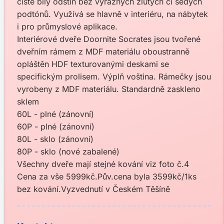
čistě bílý odstín bez výrazných žlutých či šedých
podtónů. Využívá se hlavně v interiéru, na nábytek
i pro průmyslové aplikace.
Interiérové dveře Doornite Socrates jsou tvořené
dveřním rámem z MDF materiálu oboustranně
opláštěn HDF texturovanými deskami se
specifickým prolisem. Výplň voština. Rámečky jsou
vyrobeny z MDF materiálu. Standardně zaskleno
sklem
60L - plné (zánovní)
60P - plné (zánovní)
80L - sklo (zánovní)
80P - sklo (nové zabalené)
Všechny dveře mají stejné kování viz foto č.4
Cena za vše 5999kč.Pův.cena byla 3599kč/1ks
bez kování.Vyzvednutí v Českém Těšíně