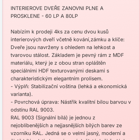
INTERIEROVE DVEŘE ZANOVNI PLNE A
PROSKLENE - 60 LP A 80LP
Nabízím k prodeji 4ks za cenu dvou kusů
interierových dveří včetně kování,zámku a klíče:
Dveře jsou navrženy s ohledem na lehkost a
tvarovou stálost. Základem je pevný rám z MDF
materiálu, který je z obou stran opláštěn
speciálními HDF texturovanými deskami s
charakteristickým elegantním prolisem.
- Výplň: Stabilizační voština (lehká a ekonomická
varianta).
- Povrchová úprava: Nástřik kvalitní bílou barvou v
odstínu RAL 9003.
RAL 9003 (Signální bílá) je jednou z
nejoblíbenějších a nejjasnějších bílých barev ze
vzorníku RAL. Jedná se o velmi jasný, moderní a