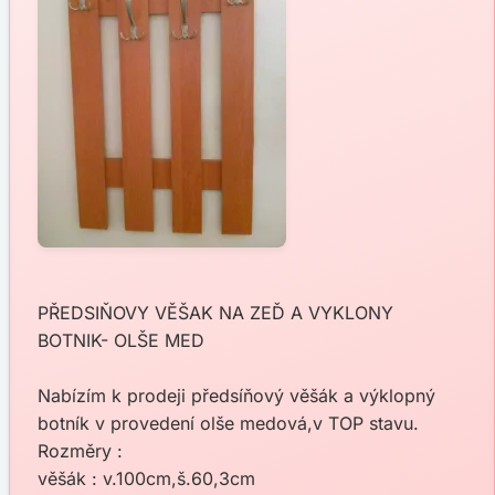
PŘEDSIŇOVY VĚŠAK NA ZEĎ A VYKLONY
BOTNIK- OLŠE MED
Nabízím k prodeji předsíňový věšák a výklopný
botník v provedení olše medová,v TOP stavu.
Rozměry :
věšák : v.100cm,š.60,3cm