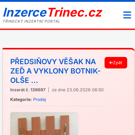
Inzerce
Trinec.cz
TŘINECKÝ INZERTNÍ PORTÁL
PŘEDSIŇOVY VĚŠAK NA
Zpět
ZEĎ A VYKLONY BOTNIK-
OLŠE ...
Inzerát č. 139697
| ze dne 23.06.2026 06:50
Kategorie:
Prodej