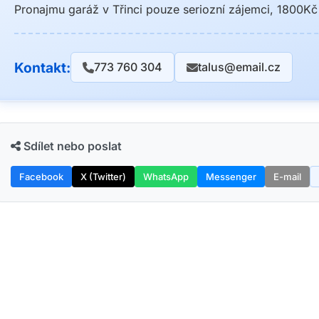
Pronajmu garáž v Třinci pouze seriozní zájemci, 1800Kč
Kontakt:
773 760 304
talus@email.cz
Sdílet nebo poslat
Facebook
X (Twitter)
WhatsApp
Messenger
E-mail