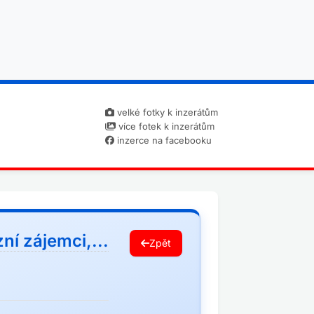
velké fotky k inzerátům
více fotek k inzerátům
inzerce na facebooku
ní zájemci,...
Zpět