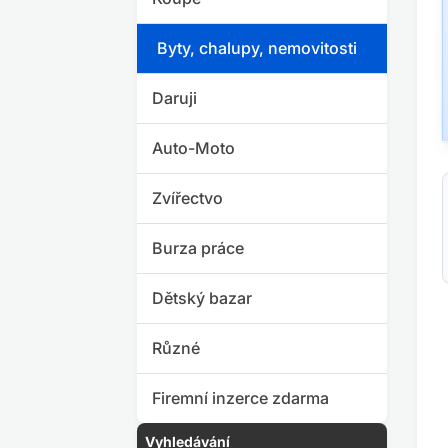
Byty, chalupy, nemovitosti
Daruji
Auto-Moto
Zvířectvo
Burza práce
Dětský bazar
Různé
Firemní inzerce zdarma
Vyhledávání