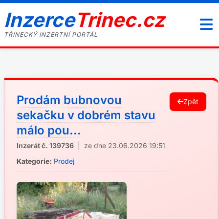
Inzerce
Trinec.cz
TŘINECKÝ INZERTNÍ PORTÁL
Prodám bubnovou
Zpět
sekačku v dobrém stavu
málo pou...
Inzerát č. 139736
| ze dne 23.06.2026 19:51
Kategorie:
Prodej