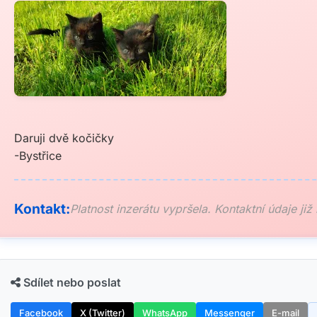
Daruji dvě kočičky
-Bystřice
Kontakt:
Platnost inzerátu vypršela. Kontaktní údaje již
Sdílet nebo poslat
Facebook
X (Twitter)
WhatsApp
Messenger
E-mail