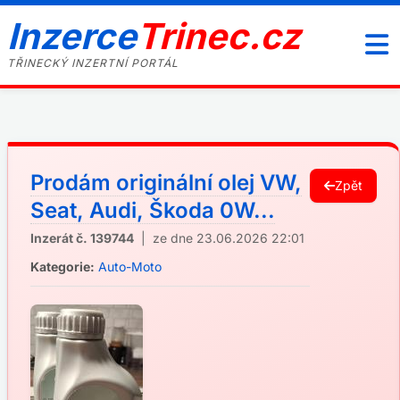
Inzerce
Trinec.cz
TŘINECKÝ INZERTNÍ PORTÁL
Prodám originální olej VW,
Zpět
Seat, Audi, Škoda 0W...
Inzerát č. 139744
| ze dne 23.06.2026 22:01
Kategorie:
Auto-Moto