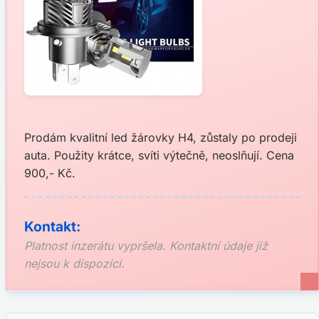
Prodám kvalitní led žárovky H4, zůstaly po prodeji
auta. Použity krátce, svíti výtečně, neoslňují. Cena
900,- Kč.
Kontakt:
Platnost inzerátu vypršela. Kontaktní údaje již
nejsou k dispozici.