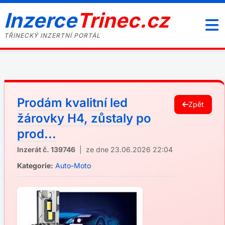
Inzerce
Trinec.cz
TŘINECKÝ INZERTNÍ PORTÁL
Prodám kvalitní led
Zpět
žárovky H4, zůstaly po
prod...
Inzerát č. 139746
| ze dne 23.06.2026 22:04
Kategorie:
Auto-Moto