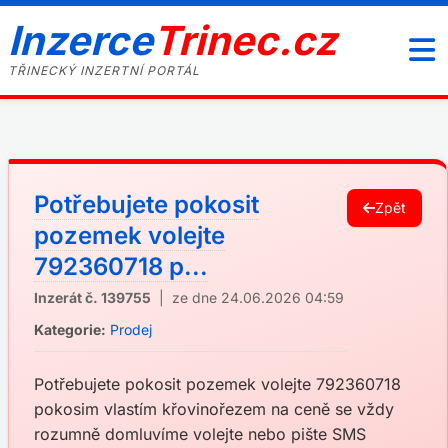
Inzerce
Trinec.cz
TŘINECKÝ INZERTNÍ PORTÁL
Potřebujete pokosit
Zpět
pozemek volejte
792360718 p...
Inzerát č. 139755
| ze dne 24.06.2026 04:59
Kategorie:
Prodej
Potřebujete pokosit pozemek volejte 792360718
pokosim vlastím křovinořezem na ceně se vždy
rozumně domluvíme volejte nebo pište SMS