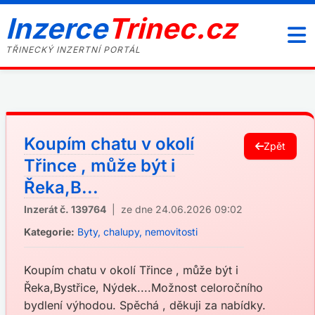
Inzerce
Trinec.cz
TŘINECKÝ INZERTNÍ PORTÁL
Koupím chatu v okolí
Zpět
Třince , může být i
Řeka,B...
Inzerát č. 139764
| ze dne 24.06.2026 09:02
Kategorie:
Byty, chalupy, nemovitosti
Koupím chatu v okolí Třince , může být i
Řeka,Bystřice, Nýdek....Možnost celoročního
bydlení výhodou. Spěchá , děkuji za nabídky.