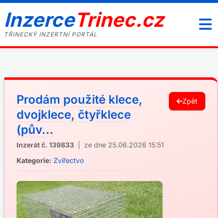
Inzerce
Trinec.cz
TŘINECKÝ INZERTNÍ PORTÁL
Prodám použité klece,
Zpět
dvojklece, čtyřklece
(pův...
Inzerát č. 139833
| ze dne 25.06.2026 15:51
Kategorie:
Zvířectvo