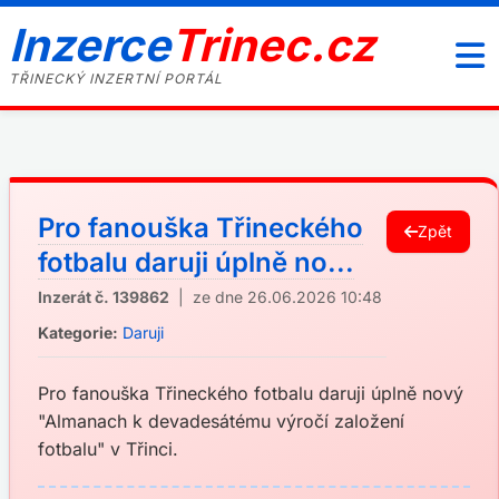
Inzerce
Trinec.cz
TŘINECKÝ INZERTNÍ PORTÁL
Pro fanouška Třineckého
Zpět
fotbalu daruji úplně no...
Inzerát č. 139862
| ze dne 26.06.2026 10:48
Kategorie:
Daruji
Pro fanouška Třineckého fotbalu daruji úplně nový
"Almanach k devadesátému výročí založení
fotbalu" v Třinci.