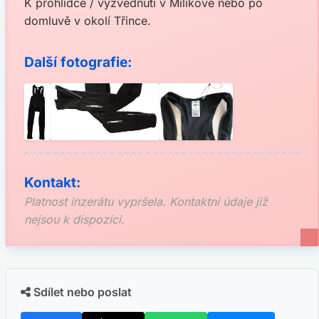
K prohlídce / vyzvednutí v Milikově nebo po
domluvě v okolí Třince.
Další fotografie:
Kontakt:
Platnost inzerátu vypršela. Kontaktní údaje již
nejsou k dispozici.
Sdílet nebo poslat