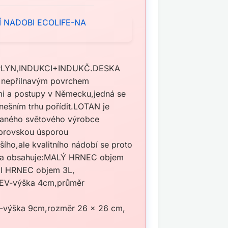
,PLYN,INDUKCI+INDUKČ.DESKA
m nepřilnavým povrchem
mi a postupy v Německu,jedná se
dnešním trhu pořídit.LOTAN je
ovaného světového výrobce
obrovskou úsporou
šího,ale kvalitního nádobí se proto
Sada obsahuje:MALÝ HRNEC objem
NI HRNEC objem 3L,
NEV-výška 4cm,průměr
-výška 9cm,rozměr 26 x 26 cm,