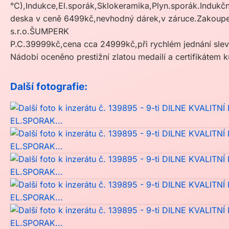
°C),Indukce,El.sporák,Sklokeramika,Plyn.sporák.Indukčn
deska v ceně 6499kč,nevhodný dárek,v záruce.Zakoup
s.r.o.ŠUMPERK
P.C.39999kč,cena cca 24999kč,při rychlém jednání slev
Nádobí oceněno prestižní zlatou medailí a certifikátem 
Další fotografie: