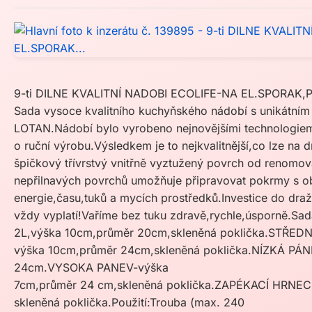
9-ti DILNE KVALITNÍ NADOBI ECOLIFE-NA EL.SPORAK
Sada vysoce kvalitního kuchyňského nádobí s unikátní
LOTAN.Nádobí bylo vyrobeno nejnovějšími technologie
o ruční výrobu.Výsledkem je to nejkvalitnější,co lze na 
špičkový třívrstvý vnitřně vyztužený povrch od renom
nepřilnavých povrchů umožňuje připravovat pokrmy s 
energie,času,tuků a mycích prostředků.Investice do draž
vždy vyplatí!Vaříme bez tuku zdravě,rychle,úsporně.
2L,výška 10cm,průměr 20cm,skleněná poklička.STŘED
výška 10cm,průměr 24cm,skleněná poklička.NÍZKÁ PÁ
24cm.VYSOKA PANEV-výška
7cm,průměr 24 cm,skleněná poklička.ZAPÉKACÍ HRNEC
skleněná poklička.Použití:Trouba (max. 240