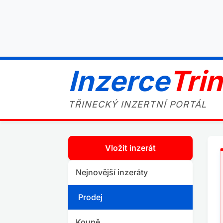
Inzerce
Tri
TŘINECKÝ INZERTNÍ PORTÁL
Vložit inzerát
Nejnovější inzeráty
Prodej
Koupě