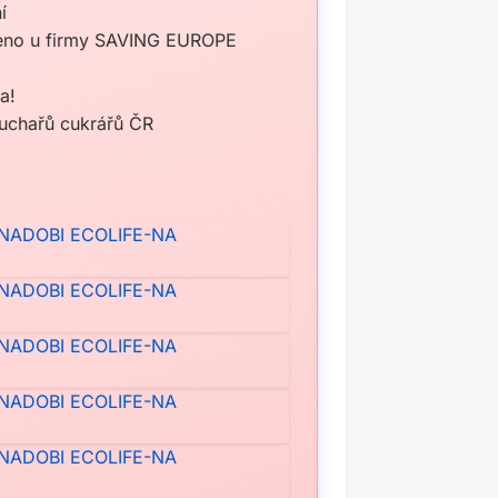
í
eno u firmy SAVING EUROPE
a!
kuchařů cukrářů ČR