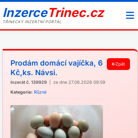
Inzerce
Trinec.cz
TŘINECKÝ INZERTNÍ PORTÁL
Prodám domácí vajíčka, 6
Zpět
Kč,ks. Návsi.
Inzerát č. 139929
| ze dne 27.06.2026 09:59
Kategorie:
Různé