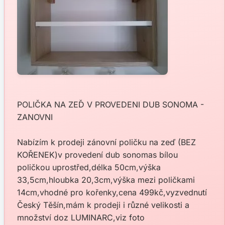
POLIČKA NA ZEĎ V PROVEDENI DUB SONOMA -
ZANOVNI
Nabízím k prodeji zánovní poličku na zeď (BEZ
KOŘENEK)v provedení dub sonomas bílou
poličkou uprostřed,délka 50cm,výška
33,5cm,hloubka 20,3cm,výška mezi poličkami
14cm,vhodné pro kořenky,cena 499kč,vyzvednutí
Český Těšín,mám k prodeji i různé velikosti a
množství doz LUMINARC,viz foto