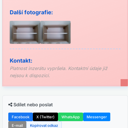
Další fotografie:
Kontakt:
Platnost inzerátu vypršela. Kontaktní údaje již
nejsou k dispozici.
Sdílet nebo poslat
Facebook
X (Twitter)
WhatsApp
Messenger
E-mail
Kopírovat odkaz