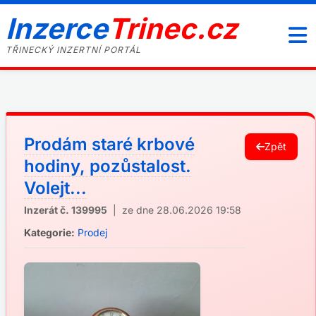
Inzerce
Trinec.cz
TŘINECKÝ INZERTNÍ PORTÁL
Prodám staré krbové
Zpět
hodiny, pozůstalost.
Volejt...
Inzerát č. 139995
| ze dne 28.06.2026 19:58
Kategorie:
Prodej