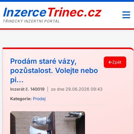
Inzerce
Trinec.cz
TŘINECKÝ INZERTNÍ PORTÁL
Prodám staré vázy,
Zpět
pozůstalost. Volejte nebo
pi...
Inzerát č. 140019
| ze dne 29.06.2026 09:43
Kategorie:
Prodej