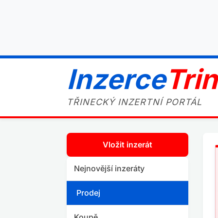
Inzerce
Tri
TŘINECKÝ INZERTNÍ PORTÁL
Vložit inzerát
Nejnovější inzeráty
Prodej
Koupě