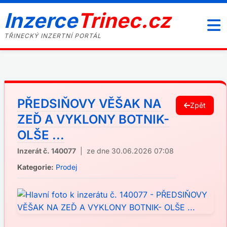
Inzerce
Trinec.cz
TŘINECKÝ INZERTNÍ PORTÁL
PŘEDSIŇOVY VĚŠAK NA
Zpět
ZEĎ A VYKLONY BOTNIK-
OLŠE ...
Inzerát č. 140077
| ze dne 30.06.2026 07:08
Kategorie:
Prodej