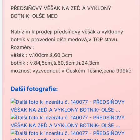
PŘEDSIŇOVY VĚŠAK NA ZEĎ A VYKLONY
BOTNIK- OLŠE MED
Nabízím k prodeji předsíňový věšák a výklopný
botník v provedení olše medová,v TOP stavu.
Rozměry :
věšák : v.100cm,š.60,3cm
botník : v.84,5cm,š.60,5cm,h.24,3cm
možnost vyzvednout v Českém Těšíně,cena 999kč
Další fotografie: