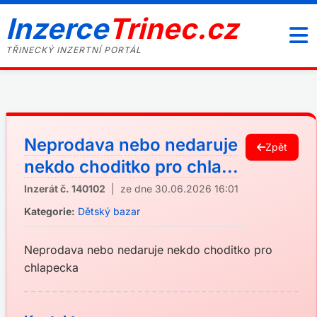
Inzerce
Trinec.cz
TŘINECKÝ INZERTNÍ PORTÁL
Neprodava nebo nedaruje
Zpět
nekdo choditko pro chla...
Inzerát č. 140102
| ze dne 30.06.2026 16:01
Kategorie:
Dětský bazar
Neprodava nebo nedaruje nekdo choditko pro
chlapecka