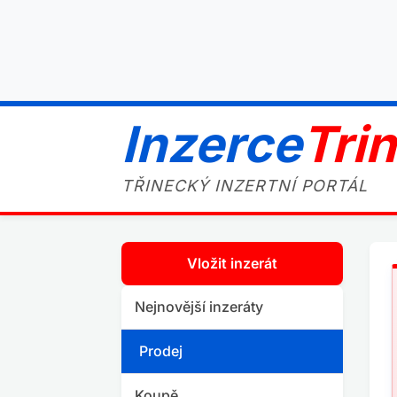
Inzerce
Tri
TŘINECKÝ INZERTNÍ PORTÁL
Vložit inzerát
Nejnovější inzeráty
Prodej
Koupě