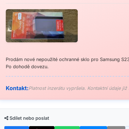
Prodám nové nepoužité ochranné sklo pro Samsung S23 
Po dohodě dovezu.
Kontakt:
Platnost inzerátu vypršela. Kontaktní údaje již
Sdílet nebo poslat