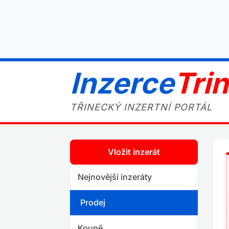
Inzerce
Tri
TŘINECKÝ INZERTNÍ PORTÁL
Vložit inzerát
Nejnovější inzeráty
Prodej
Koupě