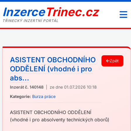
Inzerce
Trinec.cz
TŘINECKÝ INZERTNÍ PORTÁL
ASISTENT OBCHODNÍHO
Zpět
ODDĚLENÍ (vhodné i pro
abs...
Inzerát č. 140148
| ze dne 01.07.2026 10:18
Kategorie:
Burza práce
ASISTENT OBCHODNÍHO ODDĚLENÍ
(vhodné i pro absolventy technických oborů)