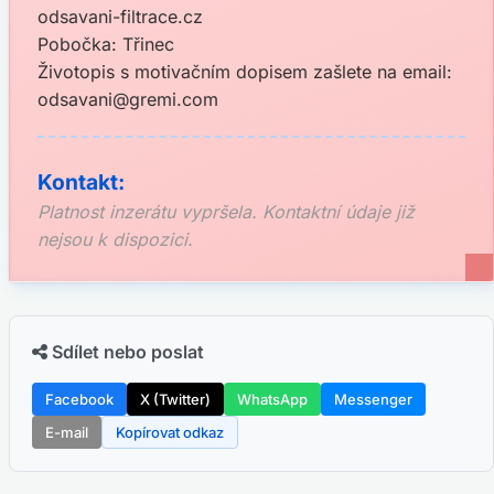
odsavani-filtrace.cz
Pobočka: Třinec
Životopis s motivačním dopisem zašlete na email:
odsavani@gremi.com
Kontakt:
Platnost inzerátu vypršela. Kontaktní údaje již
nejsou k dispozici.
Sdílet nebo poslat
Facebook
X (Twitter)
WhatsApp
Messenger
E-mail
Kopírovat odkaz