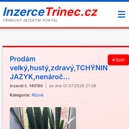
Inzerce
Trinec.cz
TŘINECKÝ INZERTNÍ PORTÁL
Prodám
Zpět
velký,hustý,zdravý,TCHÝNIN
JAZYK,nenároč...
Inzerát č. 140180
| ze dne 01.07.2026 21:38
Kategorie:
Různé