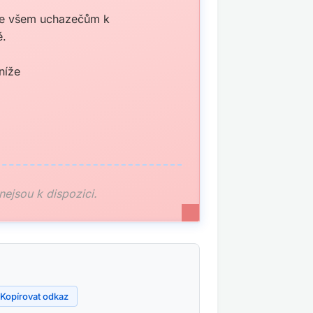
áme všem uchazečům k
ě.
níže
 nejsou k dispozici.
Kopírovat odkaz