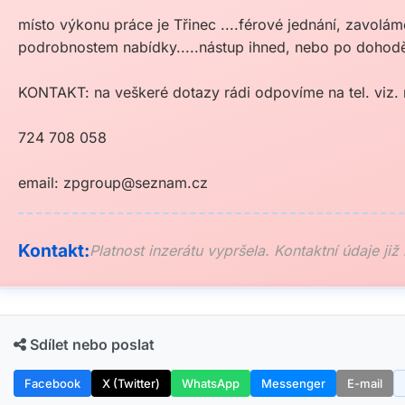
místo výkonu práce je Třinec ....férové jednání, zavol
podrobnostem nabídky.....nástup ihned, nebo po dohod
KONTAKT: na veškeré dotazy rádi odpovíme na tel. viz. 
724 708 058
email:
zpgroup@seznam.cz
Kontakt:
Platnost inzerátu vypršela. Kontaktní údaje již
Sdílet nebo poslat
Facebook
X (Twitter)
WhatsApp
Messenger
E-mail