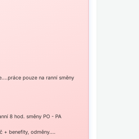
....práce pouze na ranní směny
 ranní 8 hod. směny PO - PA
č + benefity, odměny....