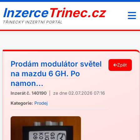
Inzerce
Trinec.cz
TŘINECKÝ INZERTNÍ PORTÁL
Prodám modulátor světel
Zpět
na mazdu 6 GH. Po
namon...
Inzerát č. 140190
| ze dne 02.07.2026 07:16
Kategorie:
Prodej