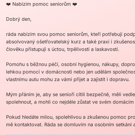
❤️ Nabízím pomoc seniorům ❤️
Dobrý den,
ráda nabízím svou pomoc seniorům, kteří potřebují po
absolvovaný ošetřovatelský kurz a také praxi i zkušenos
člověku přistupuji s úctou, trpělivostí a laskavostí.
Pomohu s běžnou péčí, osobní hygienou, nákupy, dopro
lehkou pomocí v domácnosti nebo jen udělám společnost
vlastnímu autu mohu za vámi přijet a zajistit i dopravu.
Mým přáním je, aby se senioři cítili bezpečně, měli ve
spolehnout, a mohli co nejdéle zůstat ve svém domácím 
Pokud hledáte milou, spolehlivou a zkušenou pomoc pro
mě kontaktovat. Ráda se domluvím na osobním setkání a 