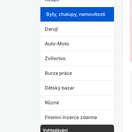
Byty, chalupy, nemovitosti
Daruji
Auto-Moto
Zvířectvo
Burza práce
Dětský bazar
Různé
Firemní inzerce zdarma
Vyhledávání