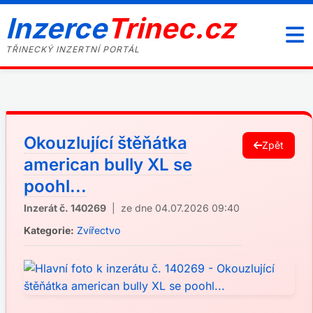
Inzerce
Trinec.cz
TŘINECKÝ INZERTNÍ PORTÁL
Okouzlující štěňátka
Zpět
american bully XL se
poohl...
Inzerát č. 140269
| ze dne 04.07.2026 09:40
Kategorie:
Zvířectvo