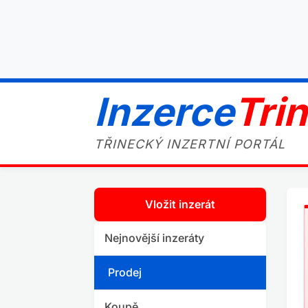
Inzerce
Tri
TŘINECKÝ INZERTNÍ PORTÁL
Vložit inzerát
Nejnovější inzeráty
Prodej
Koupě