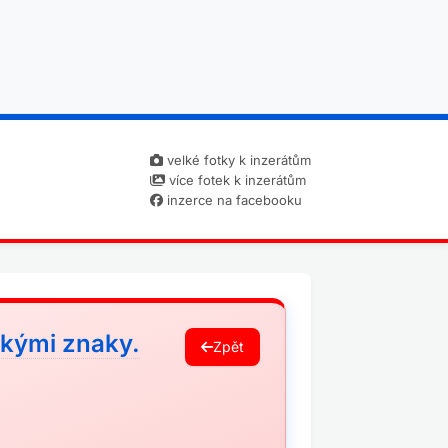
velké fotky k inzerátům
více fotek k inzerátům
inzerce na facebooku
skými znaky.
Zpět