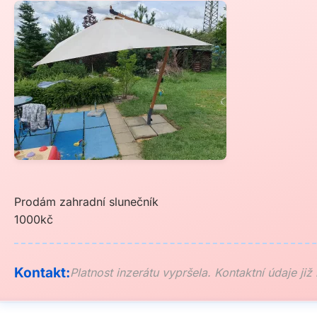
Prodám zahradní slunečník
1000kč
Kontakt:
Platnost inzerátu vypršela. Kontaktní údaje již