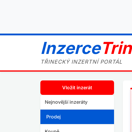
Inzerce
Tri
TŘINECKÝ INZERTNÍ PORTÁL
Vložit inzerát
Nejnovější inzeráty
Prodej
Koupě