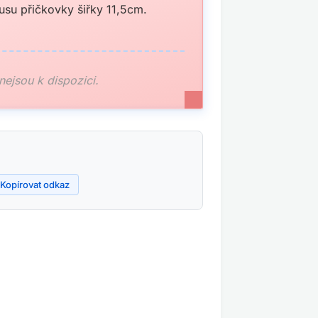
usu přičkovky šiřky 11,5cm.
 nejsou k dispozici.
Kopírovat odkaz