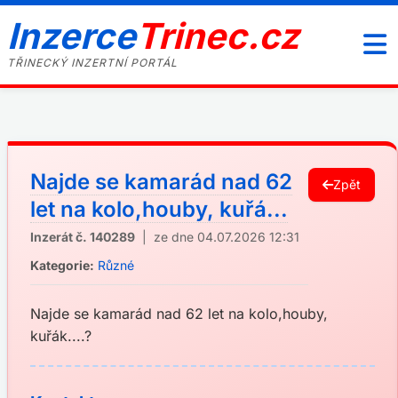
Inzerce
Trinec.cz
TŘINECKÝ INZERTNÍ PORTÁL
Najde se kamarád nad 62
Zpět
let na kolo,houby, kuřá...
Inzerát č. 140289
| ze dne 04.07.2026 12:31
Kategorie:
Různé
Najde se kamarád nad 62 let na kolo,houby,
kuřák....?