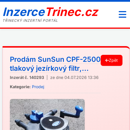
Inzerce
Trinec.cz
TŘINECKÝ INZERTNÍ PORTÁL
Prodám SunSun CPF-2500
Zpět
tlakový jezírkový filtr,...
Inzerát č. 140293
| ze dne 04.07.2026 13:36
Kategorie:
Prodej