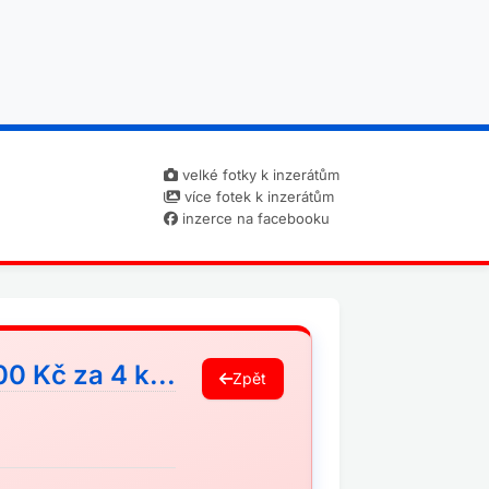
velké fotky k inzerátům
více fotek k inzerátům
inzerce na facebooku
0 Kč za 4 k...
Zpět