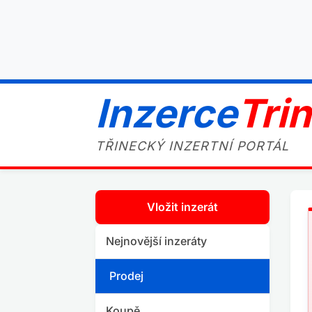
Inzerce
Tri
TŘINECKÝ INZERTNÍ PORTÁL
Vložit inzerát
Nejnovější inzeráty
Prodej
Koupě