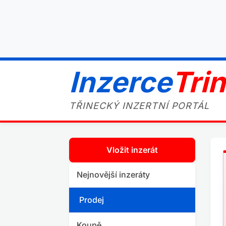
Inzerce
Tri
TŘINECKÝ INZERTNÍ PORTÁL
Vložit inzerát
Nejnovější inzeráty
Prodej
Koupě