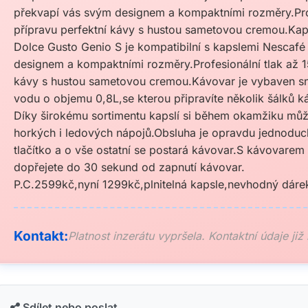
překvapí vás svým designem a kompaktními rozměry.Prof
přípravu perfektní kávy s hustou sametovou cremou.Ka
Dolce Gusto Genio S je kompatibilní s kapslemi Nescaf
designem a kompaktními rozměry.Profesionální tlak až 1
kávy s hustou sametovou cremou.Kávovar je vybaven s
vodu o objemu 0,8L,se kterou připravíte několik šálků k
Díky širokému sortimentu kapslí si během okamžiku můž
horkých i ledových nápojů.Obsluha je opravdu jednoduchá
tlačítko a o vše ostatní se postará kávovar.S kávovarem
dopřejete do 30 sekund od zapnutí kávovar.
P.C.2599kč,nyní 1299kč,plnitelná kapsle,nevhodný dáre
Kontakt:
Platnost inzerátu vypršela. Kontaktní údaje již
Sdílet nebo poslat