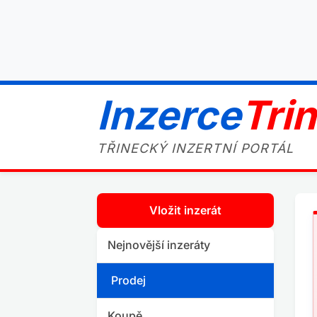
Inzerce
Tri
TŘINECKÝ INZERTNÍ PORTÁL
Vložit inzerát
Nejnovější inzeráty
Prodej
Koupě