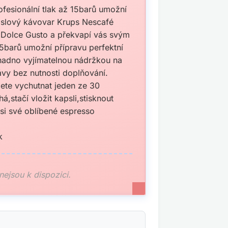
esionální tlak až 15barů umožní
pslový kávovar Krups Nescafé
é Dolce Gusto a překvapí vás svým
5barů umožní přípravu perfektní
nadno vyjímatelnou nádržkou na
ávy bez nutnosti doplňování.
ete vychutnat jeden ze 30
,stačí vložit kapsli,stisknout
 si své oblíbené espresso
k
 nejsou k dispozici.