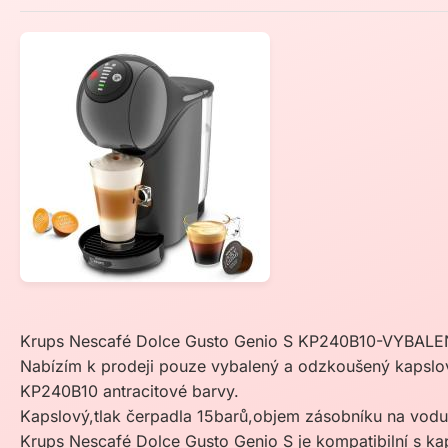
Krups Nescafé Dolce Gusto Genio S KP240B10-VYBALE
Nabízím k prodeji pouze vybalený a odzkoušený kapslo
KP240B10 antracitové barvy.
Kapslový,tlak čerpadla 15barů,objem zásobníku na vod
Krups Nescafé Dolce Gusto Genio S je kompatibilní s k