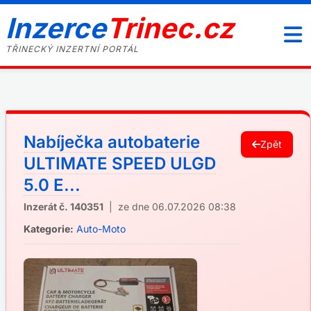
Inzerce
Trinec.cz
TŘINECKÝ INZERTNÍ PORTÁL
Nabíječka autobaterie
Zpět
ULTIMATE SPEED ULGD
5.0 E...
Inzerát č. 140351
| ze dne 06.07.2026 08:38
Kategorie:
Auto-Moto