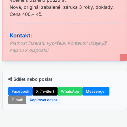
Včetně úložného pouzdra.
Nová, originál zabalené, záruka 3 roky, doklady.
Cena 400,- Kč.
Kontakt:
Platnost inzerátu vypršela. Kontaktní údaje již
nejsou k dispozici.
Sdílet nebo poslat
Facebook
X (Twitter)
WhatsApp
Messenger
E-mail
Kopírovat odkaz