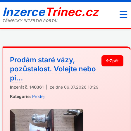
Inzerce
Trinec.cz
TŘINECKÝ INZERTNÍ PORTÁL
Prodám staré vázy,
Zpět
pozůstalost. Volejte nebo
pi...
Inzerát č. 140361
| ze dne 06.07.2026 10:29
Kategorie:
Prodej