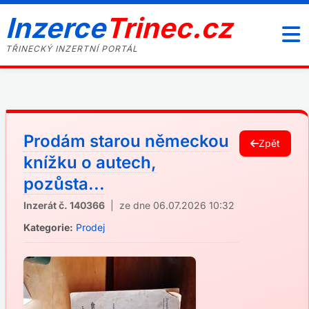
Inzerce
Trinec.cz
TŘINECKÝ INZERTNÍ PORTÁL
Prodám starou německou
Zpět
knížku o autech,
pozůsta...
Inzerát č. 140366
| ze dne 06.07.2026 10:32
Kategorie:
Prodej