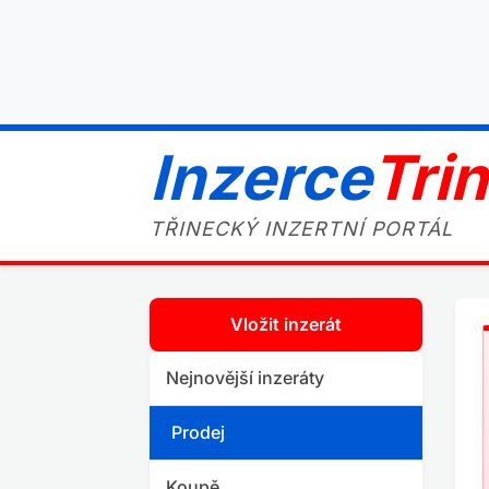
Inzerce
Tri
TŘINECKÝ INZERTNÍ PORTÁL
Vložit inzerát
Nejnovější inzeráty
Prodej
Koupě