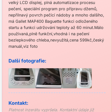
velký LCD displej, plná automatizace procesu
pečení, speciální program pro přípravu džemů,
nepřilnavý povrch pečící nádoby a mnoho dalšího,
má Gallet MAP400 Baguette funkci odloženého
startu a funkci udržování teploty až 60 minut.Málo
používaná,plně funkční,vhodná i na pečení
bezlepkového chleba,nevyužitá,cena 599kč,český
manuál,viz foto
Další fotografie:
Kontakt:
Platnost inzerátu vypršela. Kontaktní údaje již