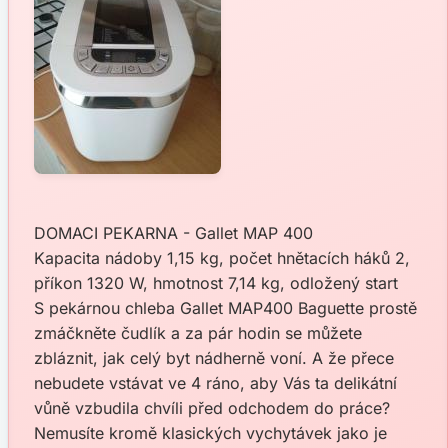
DOMACI PEKARNA - Gallet MAP 400
Kapacita nádoby 1,15 kg, počet hnětacích háků 2,
příkon 1320 W, hmotnost 7,14 kg, odložený start
S pekárnou chleba Gallet MAP400 Baguette prostě
zmáčkněte čudlík a za pár hodin se můžete
zbláznit, jak celý byt nádherně voní. A že přece
nebudete vstávat ve 4 ráno, aby Vás ta delikátní
vůně vzbudila chvíli před odchodem do práce?
Nemusíte kromě klasických vychytávek jako je