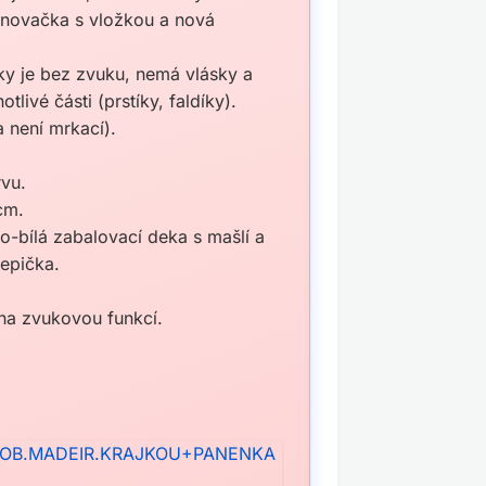
inovačka s vložkou a nová
ky je bez zvuku, nemá vlásky a
livé části (prstíky, faldíky).
 není mrkací).
rvu.
cm.
o-bílá zabalovací deka s mašlí a
čepička.
ena zvukovou funkcí.