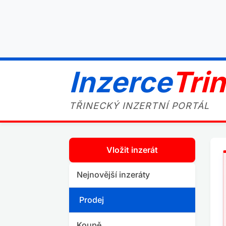
Inzerce
Tri
TŘINECKÝ INZERTNÍ PORTÁL
Vložit inzerát
Nejnovější inzeráty
Prodej
Koupě