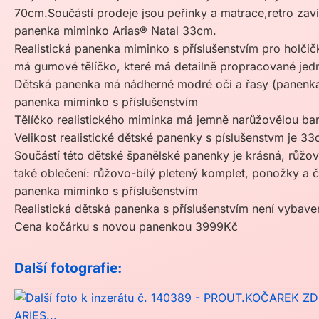
70cm.Součástí prodeje jsou peřinky a matrace,retro zav
panenka miminko Arias® Natal 33cm.
Realistická panenka miminko s příslušenstvím pro holčič
má gumové tělíčko, které má detailně propracované jednot
Dětská panenka má nádherné modré oči a řasy (panenka
panenka miminko s příslušenstvím
Tělíčko realistického miminka má jemně narůžovělou ba
Velikost realistické dětské panenky s píslušenstvm je 33
Součástí této dětské španělské panenky je krásná, růžov
také oblečení: růžovo-bílý pletený komplet, ponožky a 
panenka miminko s příslušenstvím
Realistická dětská panenka s příslušenstvím není vybav
Cena kočárku s novou panenkou 3999Kč
Další fotografie: