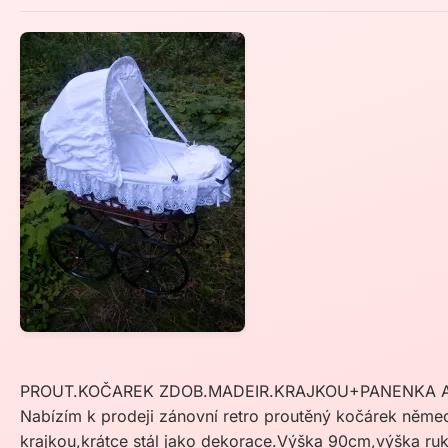
PROUT.KOČAREK ZDOB.MADEIR.KRAJKOU+PANENKA A
Nabízím k prodeji zánovní retro proutěný kočárek něm
krajkou,krátce stál jako dekorace.Výška 90cm,výška ruk