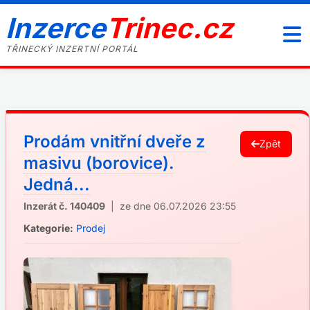
Inzerce
Trinec.cz
TŘINECKÝ INZERTNÍ PORTÁL
Prodám vnitřní dveře z
Zpět
masivu (borovice).
Jedná...
Inzerát č. 140409
| ze dne 06.07.2026 23:55
Kategorie:
Prodej