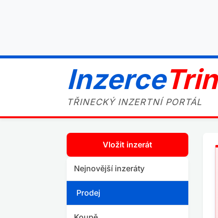
Inzerce
Tri
TŘINECKÝ INZERTNÍ PORTÁL
Vložit inzerát
Nejnovější inzeráty
Prodej
Koupě