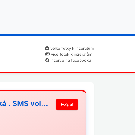
velké fotky k inzerátům
více fotek k inzerátům
inzerce na facebooku
á . SMS vol...
Zpět