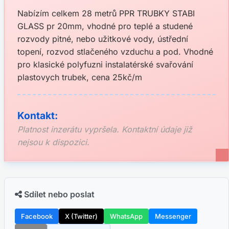
Nabízím celkem 28 metrů PPR TRUBKY STABI
GLASS pr 20mm, vhodné pro teplé a studené
rozvody pitné, nebo užitkové vody, ústřední
topení, rozvod stlačeného vzduchu a pod. Vhodné
pro klasické polyfuzni instalatérské svařování
plastovych trubek, cena 25kč/m
Kontakt:
Platnost inzerátu vypršela. Kontaktní údaje již
nejsou k dispozici.
Sdílet nebo poslat
Facebook
X (Twitter)
WhatsApp
Messenger